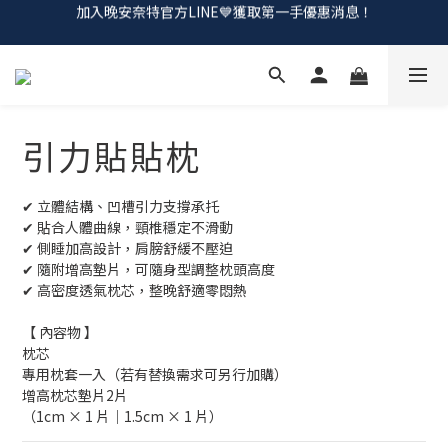
會員招募中💰加入會員！領取註冊購物金
會員招募中💰加入會員！領取註冊購物金
立即預約體驗✨享獨立試躺空間，選床更自在 🤍
加入晚安奈特官方LINE💙獲取第一手優惠消息！
引力貼貼枕
會員招募中💰加入會員！領取註冊購物金
✔ 立體結構、凹槽引力支撐承托
✔ 貼合人體曲線，頸椎穩定不滑動
✔ 側睡加高設計，肩膀舒緩不壓迫
✔ 隨附增高墊片，可隨身型調整枕頭高度
✔ 高密度透氣枕芯，整晚舒適零悶熱
【 內容物 】
枕芯
專用枕套一入（若有替換需求可另行加購）
增高枕芯墊片2片
（1cm × 1 片｜1.5cm × 1 片）