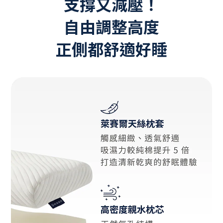
支撐又減壓！
自由調整高度
正側都舒適好睡