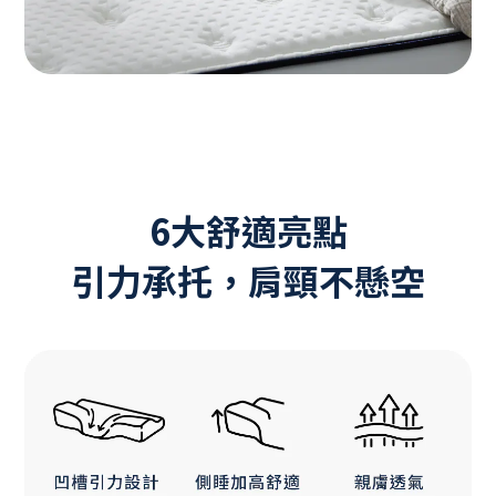
6大舒適亮點
引力承托，肩頸不懸空